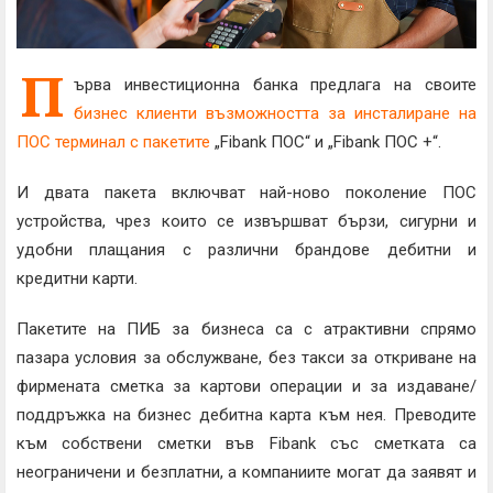
П
ърва инвестиционна банка предлага на своите
бизнес клиенти възможността за инсталиране на
ПОС терминал с пакетите
„Fibank ПОС“ и „Fibank ПОС +“.
И двата пакета включват най-ново поколение ПОС
устройства, чрез които се извършват бързи, сигурни и
удобни плащания с различни брандове дебитни и
кредитни карти.
Пакетите на ПИБ за бизнеса са с атрактивни спрямо
пазара условия за обслужване, без такси за откриване на
фирмената сметка за картови операции и за издаване/
поддръжка на бизнес дебитна карта към нея. Преводите
към собствени сметки във Fibank със сметката са
неограничени и безплатни, а компаниите могат да заявят и