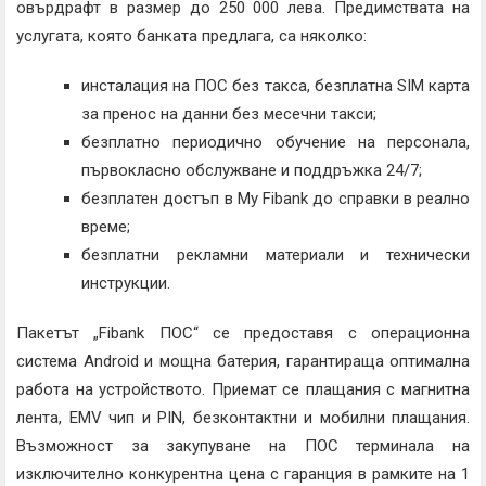
овърдрафт в размер до 250 000 лева. Предимствата на
услугата, която банката предлага, са няколко:
инсталация на ПОС без такса, безплатна SIM карта
за пренос на данни без месечни такси;
безплатно периодично обучение на персонала,
първокласно обслужване и поддръжка 24/7;
безплатен достъп в My Fibank до справки в реално
време;
безплатни рекламни материали и технически
инструкции.
Пакетът „Fibank ПОС“ се предоставя с операционна
система Android и мощна батерия, гарантираща оптимална
работа на устройството. Приемат се плащания с магнитна
лента, EMV чип и PIN, безконтактни и мобилни плащания.
Възможност за закупуване на ПОС терминала на
изключително конкурентна цена с гаранция в рамките на 1