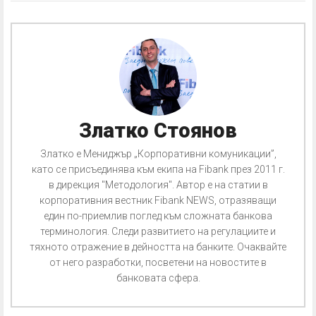
Златко Стоянов
Златко е Мениджър „Корпоративни комуникации”,
като се присъединява към екипа на Fibank през 2011 г.
в дирекция "Методология". Автор е на статии в
корпоративния вестник Fibank NEWS, отразяващи
един по-приемлив поглед към сложната банкова
терминология. Следи развитието на регулациите и
тяхното отражение в дейността на банките. Очаквайте
от него разработки, посветени на новостите в
банковата сфера.