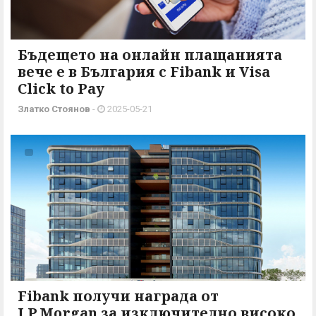
Бъдещето на онлайн плащанията
вече е в България с Fibank и Visa
Click to Pay
Златко Стоянов
-
2025-05-21
Fibank получи награда от
J.P.Morgan за изключително високо