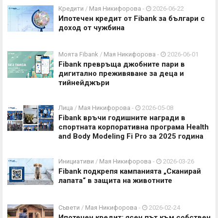
Кредити
/
Мая Никифорова
-
2026-06-22
Ипотечен кредит от Fibank за българи с
доход от чужбина
Моята Fibank
/
Мая Никифорова
-
2026-06-01
Fibank превръща джобните пари в
дигитално преживяване за деца и
тийнейджъри
Лица
/
Мая Никифорова
-
2026-05-08
Fibank връчи годишните награди в
спортната корпоративна програма Health
and Body Modeling Fi Pro за 2025 година
Инициативи
/
Мая Никифорова
-
2026-03-26
Fibank подкрепя кампанията „Сканирай
лапата“ в защита на животните
Съвети
/
Мая Никифорова
-
2026-02-24
Ипотечен кредит: ясен път към собствен