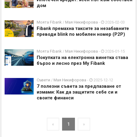
дом
Моята Fibank
/
Мая Никифорова
-
2026-02-03
Fibank премахна таксите за незабавните
преводи blink по мобилен номер (P2P)
Моята Fibank
/
Мая Никифорова
-
2026-01-15
Покупката на електронна винетка става
бързо и лесно през My Fibank
Съвети
/
Мая Никифорова
-
2025-12-12
7 полезни съвета за предпазване от
измами: Как да защитите себе си и
своите финанси
«
1
»