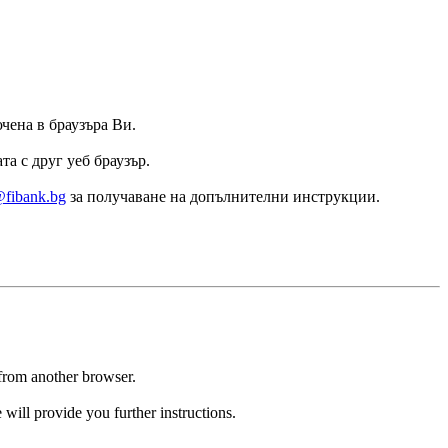
ючена в браузъра Ви.
а с друг уеб браузър.
@fibank.bg
за получаване на допълнителни инструкции.
 from another browser.
 will provide you further instructions.