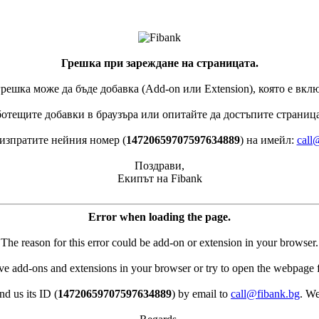
Грешка при зареждане на страницата.
решка може да бъде добавка (Add-on или Extension), която е вкл
отещите добавки в браузъра или опитайте да достъпите страницат
 изпратите нейния номер (
14720659707597634889
) на имейл:
call
Поздрави,
Екипът на Fibank
Error when loading the page.
The reason for this error could be add-on or extension in your browser.
ive add-ons and extensions in your browser or try to open the webpage
nd us its ID (
14720659707597634889
) by email to
call@fibank.bg
. We