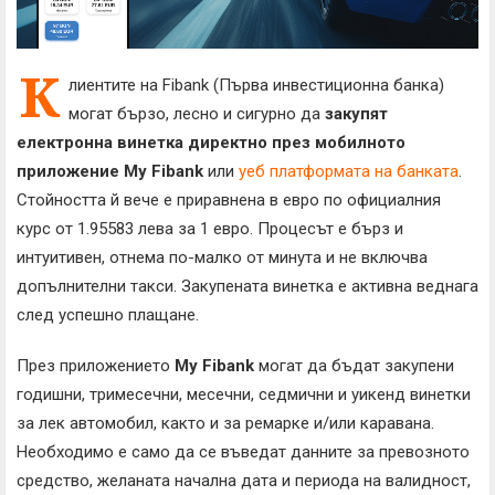
К
лиентите на Fibank (Първа инвестиционна банка)
могат бързо, лесно и сигурно да
закупят
електронна винетка директно през мобилното
приложение My Fibank
или
уеб платформата на банката
.
Стойността й вече е приравнена в евро по официалния
курс от 1.95583 лева за 1 евро. Процесът е бърз и
интуитивен, отнема по-малко от минута и не включва
допълнителни такси. Закупената винетка е активна веднага
след успешно плащане.
През приложението
My Fibank
могат да бъдат закупени
годишни, тримесечни, месечни, седмични и уикенд винетки
за лек автомобил, както и за ремарке и/или каравана.
Необходимо е само да се въведат данните за превозното
средство, желаната начална дата и периода на валидност,