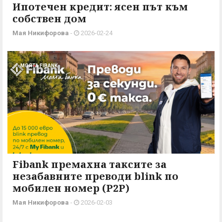
Ипотечен кредит: ясен път към
собствен дом
Мая Никифорова
-
2026-02-24
МОЯТА FIBANK
Fibank премахна таксите за
незабавните преводи blink по
мобилен номер (P2P)
Мая Никифорова
-
2026-02-03