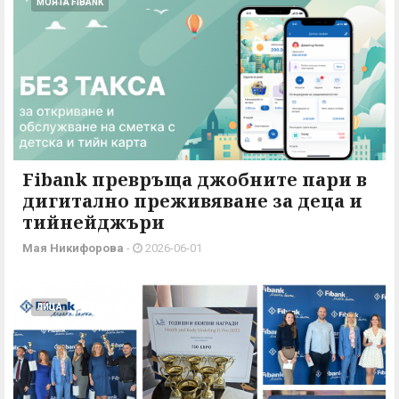
МОЯТА FIBANK
Fibank превръща джобните пари в
дигитално преживяване за деца и
тийнейджъри
Мая Никифорова
-
2026-06-01
ЛИЦА