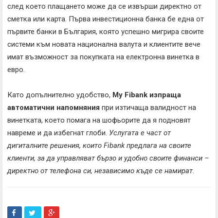
след което плащането може да се извърши директно от
сметка или карта. Първа инвестиционна банка бе една от
първите банки в България, която успешно мигрира своите
системи към новата национална валута и клиентите вече
имат възможност за покупката на електронна винетка в
евро.
Като допълнително удобство,
My Fibank изпраща
автоматични напомняния
при изтичаща валидност на
винетката, което помага на шофьорите да я подновят
навреме и да избегнат глоби.
Услугата е част от
дигиталните решения, които
Fibank
предлага на своите
клиенти, за да управляват бързо и удобно своите финанси –
директно от телефона си, независимо къде се намират.