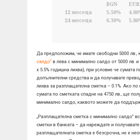
BGN
EUR
12 месеца
5.50%
4.8
24 месеца
6.30%
5.8
Да предположим, че имате свободни 5000 лв., 
салдо”
в лева с минимално салдо от 5000 лв. и г
x 5.5% годишна лихва), при условие че сумата
допълнителни средства и да получавате превод
лихва за разплащателна сметка – 0.1%. Ако по
сумата по сметката спадне на 4750 лв., ще пол
минимално салдо, каквото можете да поддържат
„Разплащателна сметка с минимално салдо” вс
сметки в банката – да нареждате и получавате 
разплащателната сметка е безсрочна, не е не