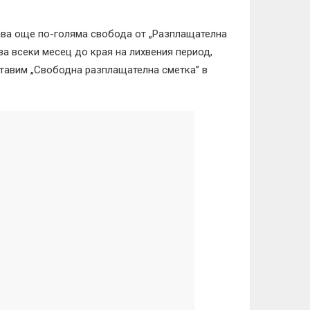
ава още по-голяма свобода от „Разплащателна
ва всеки месец до края на лихвения период,
тавим „Свободна разплащателна сметка” в