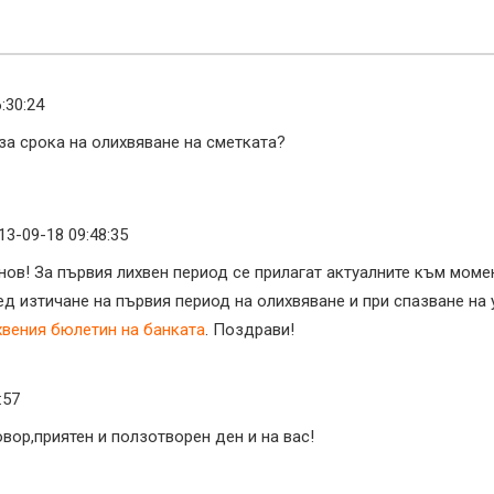
:30:24
за срока на олихвяване на сметката?
13-09-18 09:48:35
нов! За първия лихвен период се прилагат актуалните към момен
ед изтичане на първия период на олихвяване и при спазване на 
хвения бюлетин на банката
. Поздрави!
:57
вор,приятен и ползотворен ден и на вас!