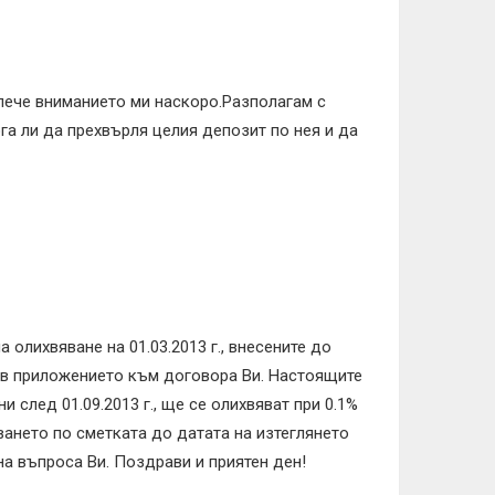
лече вниманието ми наскоро.Разполагам с
ога ли да прехвърля целия депозит по нея и да
 олихвяване на 01.03.2013 г., внесените до
ни в приложението към договора Ви. Настоящите
и след 01.09.2013 г., ще се олихвяват при 0.1%
ването по сметката до датата на изтеглянето
на въпроса Ви. Поздрави и приятен ден!