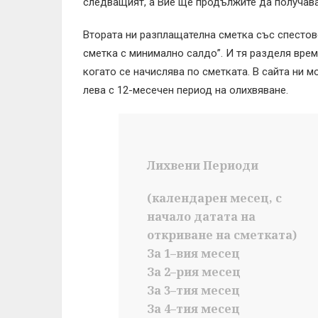
следващият, а Вие ще продължите да получават
Втората ни разплащателна сметка със спестов
сметка с минимално салдо”. И тя разделя врем
когато се начислява по сметката. В сайта ни 
лева с 12-месечен период на олихвяване.
Лихвени Периоди
(календарен месец, с
начало датата на
откриване на сметката)
За 1–вия месец
За 2–рия месец
За 3–тия месец
За 4–тия месец