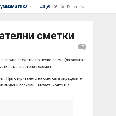
нумизматика
Още
ателни сметки
17
ъс своите средства по всяко време (за разлика
метки със спестовен елемент.
дея. При откриването на сметката определяте
ни лихвени периоди. Лихвата, която ще