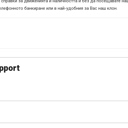
 справки за движенията и наличността и без да посещавате наш 
елефонното банкиране или в най-удобния за Вас наш клон.
pport