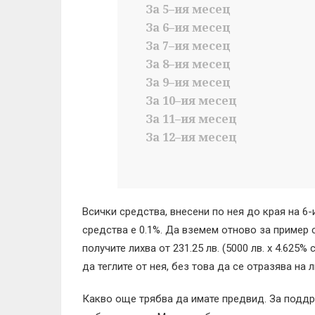
За 5–ия месец
За 6–ия месец
За 7–ия месец
За 8–ия месец
За 9–ия месец
За 10–ия месец
За 11–ия месец
За 12–ия месец
Всички средства, внесени по нея до края на 6
средства е 0.1%. Да вземем отново за пример с
получите лихва от 231.25 лв. (5000 лв. х 4.62
да теглите от нея, без това да се отразява на 
Какво още трябва да имате предвид. За поддр