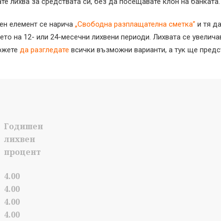
е лихва за средствата си, без да посещавате клон на банката.
ен елемент се нарича
„Свободна разплащателна сметка”
и тя д
ето на 12- или 24-месечни лихвени периоди. Лихвата се увелича
можете
да разгледате
всички възможни варианти, а тук ще предс
Годишен
лихвен
процент
4.00
4.00
4.00
4.00