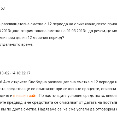
:53
разплащателна сметка с 12 периода на олихвяване,която прив
.2013г.,ако открия такава сметка на 01.03.2013г. да речем,ще м
хви през целия 12 месечен период?
отделеното време.
13-02-14 16:32:17
в! Ако откриете Свободна разплащателна сметка с 12 периода на
тката средства ще се олихвяват при лихвените проценти, описа
идите и
в нашия сайт
. По настоящите условия средствата, внесен
йте предвид и че средствата се олихвяват от датата на постъп
им по друга сметка. Надяваме се, че сме успели да отговорим 