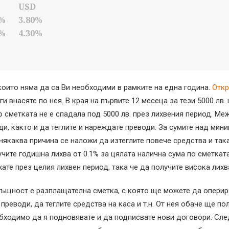
USD
0%
3.80%
0%
4.30%
които няма да са Ви необходими в рамките на една година.
Откр
и внасяте по нея. В края на първите 12 месеца за тези 5000 лв. 
 по сметката не е спадала под 5000 лв. през лихвения период. 
и, както и да теглите и нареждате преводи. За сумите над ми
 някаква причина се наложи да изтеглите повече средства и та
учите годишна лихва от 0.1% за цялата налична сума по сметкат
е през целия лихвен период, така че да получите висока лихва
ъщност е разплащателна сметка, с която ще можете да оперир
преводи, да теглите средства на каса и т.н. От нея обаче ще по
обходимо да я подновявате и да подписвате нови договори. Сле