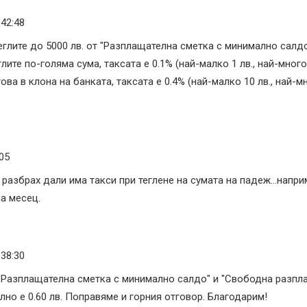
:42:48
теглите до 5000 лв. от "Разплащателна сметка с минимално сал
глите по-голяма сума, таксата е 0.1% (най-малко 1 лв., най-много
а в клона на банката, таксата е 0.4% (най-малко 10 лв., най-мн
05
 разбрах дали има такси при теглене на сумата на падеж...напри
а месец.
:38:30
 "Разплащателна сметка с минимално салдо" и "Свободна разпла
лно е 0.60 лв. Поправяме и горния отговор. Благодарим!