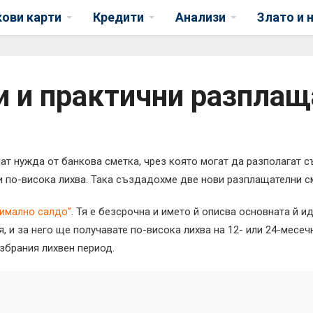
кови карти
Кредити
Анализи
Злато и 
и и практични разплащ
мат нужда от банкова сметка, чрез която могат да разполагат с
 и по-висока лихва. Така създадохме две нови разплащателни с
нимално салдо”
. Тя е безсрочна и името й описва основната й и
 и за него ще получавате по-висока лихва на 12- или 24-месеч
избрания лихвен период.