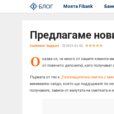
БЛОГ
Моята Fibank
Бан
Предлагаме нов
Customer Support
2013-01-02
О
казва се, че много от нашите клиенти и
от повечето депозити), като получават
Първата от тях е
„Разплащателна сметка с ми
минимално салдо, което ще поддържате по нея,
получавате, зависи от валутата на сметката и 