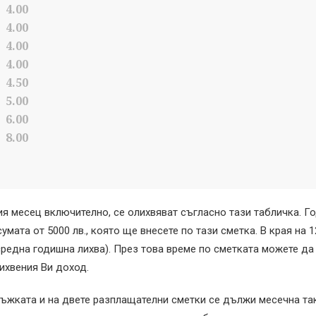
4.00
4.00
4.00
4.00
4.50
5.00
6.00
8.00
-ия месец включително, се олихвяват съгласно тази табличка. Г
умата от 5000 лв., която ще внесете по тази сметка. В края на 
5% средна годишна лихва). През това време по сметката можете д
лихвения Ви доход.
ъжката и на двете разплащателни сметки се дължи месечна такс