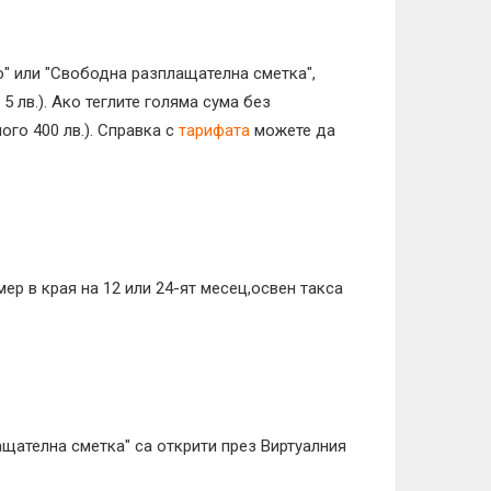
до" или "Свободна разплащателна сметка",
 5 лв.). Ако теглите голяма сума без
ого 400 лв.). Справка с
тарифата
можете да
мер в края на 12 или 24-ят месец,освен такса
щателна сметка" са открити през Виртуалния