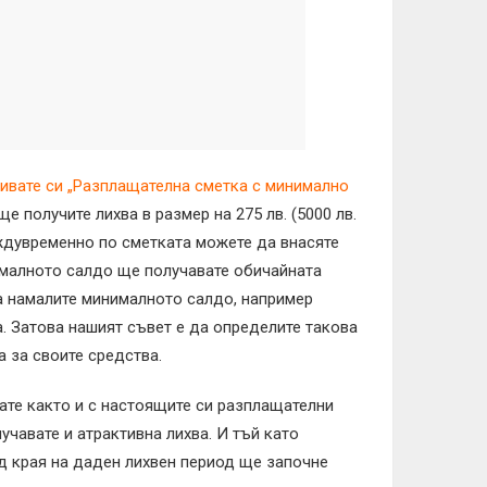
ивате си „Разплащателна сметка с минимално
ще получите лихва в размер на 275 лв. (5000 лв.
Междувременно по сметката можете да внасяте
нималното салдо ще получавате обичайната
ка намалите минималното салдо, например
а. Затова нашият съвет е да определите такова
 за своите средства.
ате както и с настоящите си разплащателни
лучавате и атрактивна лихва. И тъй като
д края на даден лихвен период ще започне