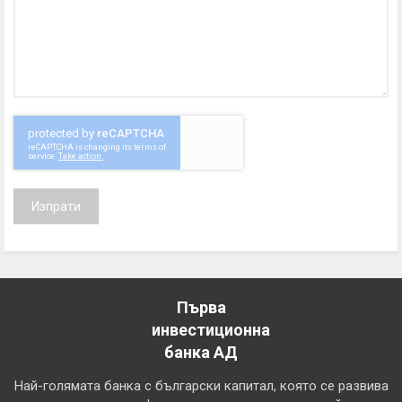
Изпрати
Първа
инвестиционна
банка АД
Най-голямата банка с български капитал, която се развива