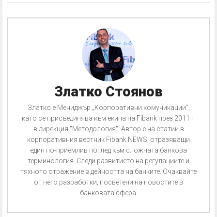
Златко Стоянов
Златко е Мениджър „Корпоративни комуникации”,
като се присъединява към екипа на Fibank през 2011 г.
в дирекция "Методология". Автор е на статии в
корпоративния вестник Fibank NEWS, отразяващи
един по-приемлив поглед към сложната банкова
терминология. Следи развитието на регулациите и
тяхното отражение в дейността на банките. Очаквайте
от него разработки, посветени на новостите в
банковата сфера.