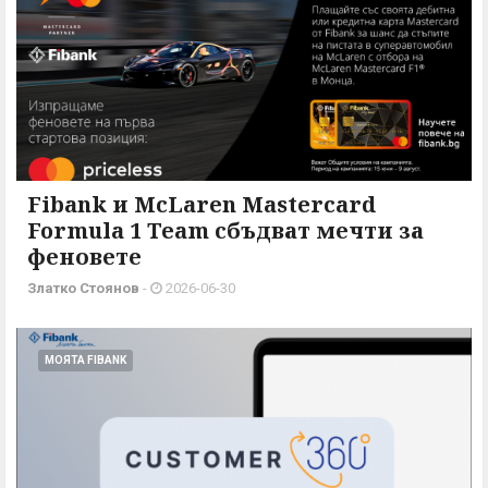
Fibank и McLaren Mastercard
Formula 1 Team сбъдват мечти за
феновете
Златко Стоянов
-
2026-06-30
МОЯТА FIBANK