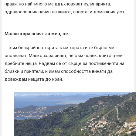
правя, но най-много ме вдъхновяват кулинарията,
здравословния начин на живот, спорта и домашния уют.
Малко хора знаят за мен, че…
… съм безкрайно открита към хората и те бързо ме
опознават. Малко хора знаят, че съм човек, който цени
дребните неща. Радвам се от сърце за постиженията на
близки и приятели, и имам способността винаги да
довеждам нещата до край.