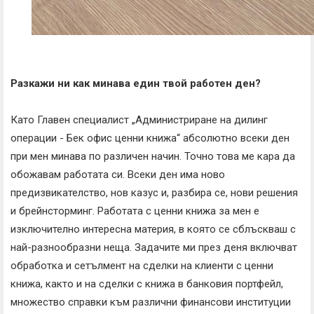
Разкажи ни как минава един твой работен ден?
Като Главен специалист „Администриране на дилинг
операции - Бек офис ценни книжа“ абсолютно всеки ден
при мен минава по различен начин. Точно това ме кара да
обожавам работата си. Всеки ден има ново
предизвикателство, нов казус и, разбира се, нови решения
и брейнсторминг. Работата с ценни книжа за мен е
изключително интересна материя, в която се сблъскваш с
най-разнообразни неща. Задачите ми през деня включват
обработка и сетълмент на сделки на клиенти с ценни
книжа, както и на сделки с книжа в банковия портфейл,
множество справки към различни финансови институции