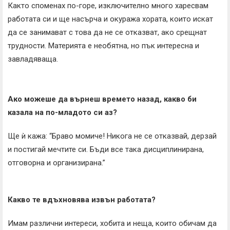
Както споменах по-горе, изключително много харесвам
работата си и ще насърча и окуража хората, които искат
да се занимават с това да не се отказват, ако срещнат
трудности. Материята е необятна, но пък интересна и
завладяваща.
Ако можеше да върнеш времето назад, какво би
казала на по-младото си аз?
Ще ѝ кажа: “Браво момиче! Никога не се отказвай, дерзай
и постигай мечтите си. Бъди все така дисциплинирана,
отговорна и организирана.”
Какво те вдъхновява извън работата?
Имам различни интереси, хобита и неща, които обичам да