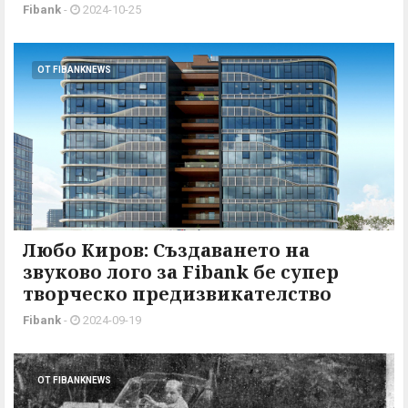
Fibank
-
2024-10-25
ОТ FIBANKNEWS
Любо Киров: Създаването на
звуково лого за Fibank бе супер
творческо предизвикателство
Fibank
-
2024-09-19
ОТ FIBANKNEWS