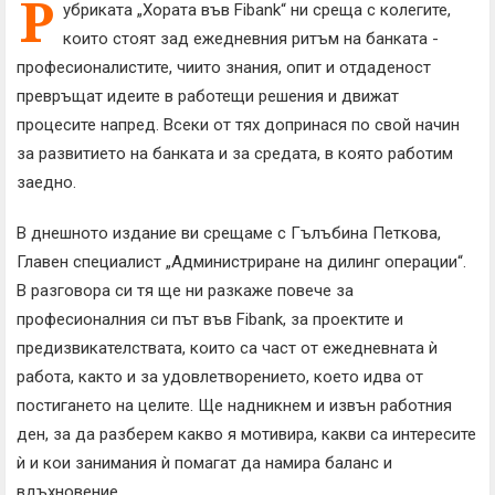
Р
убриката „Хората във Fibank“ ни среща с колегите,
които стоят зад ежедневния ритъм на банката -
професионалистите, чиито знания, опит и отдаденост
превръщат идеите в работещи решения и движат
процесите напред. Всеки от тях допринася по свой начин
за развитието на банката и за средата, в която работим
заедно.
В днешното издание ви срещаме с Гълъбина Петкова,
Главен специалист „Администриране на дилинг операции“.
В разговора си тя ще ни разкаже повече за
професионалния си път във Fibank, за проектите и
предизвикателствата, които са част от ежедневната ѝ
работа, както и за удовлетворението, което идва от
постигането на целите. Ще надникнем и извън работния
ден, за да разберем какво я мотивира, какви са интересите
ѝ и кои занимания ѝ помагат да намира баланс и
вдъхновение.