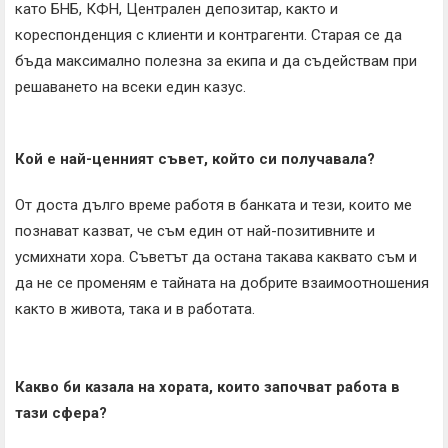
като БНБ, КФН, Централен депозитар, както и
кореспонденция с клиенти и контрагенти. Старая се да
бъда максимално полезна за екипа и да съдействам при
решаването на всеки един казус.
Кой е най-ценният съвет, който си получавала?
От доста дълго време работя в банката и тези, които ме
познават казват, че съм един от най-позитивните и
усмихнати хора. Съветът да остана такава каквато съм и
да не се променям е тайната на добрите взаимоотношения
както в живота, така и в работата.
Какво би казала на хората, които започват работа в
тази сфера?