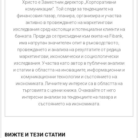
Христо е Заместник-директор „Корпоративни
комуникации”. Той следи за тенденциите на
финансовия пазар, планира, организира и участва
активно в провеждането на маркетингови
изследвания сред настоящи и потенциални клиенти на
банката. Преди да се присъедини към екипа на Fibank,
има натрупан значителен опит в ръководството,
провеждането и анализа на резултатите от редица
маркетингови, икономически и социологически
изследвания. Участва като автор в публични анализи
и статии в областта на иновациите, информационни и
комуникационни технологии и състоянието на
икономиката. Личните му интереси са в областта на
търговията с ценни книжа. Очаквайте от него
интересни анализи за тенденциите на пазара и
състоянието на икономиката.
ВИЖТЕ И ТЕЗИ СТАТИИ