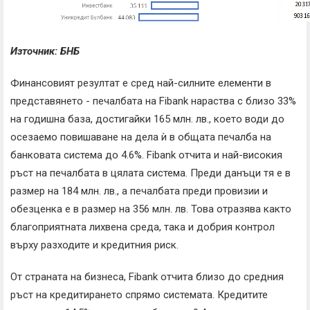
Източник: БНБ
Финансовият резултат е сред най-силните елементи в
представянето - печалбата на Fibank нараства с близо 33%
на годишна база, достигайки 165 млн. лв., което води до
осезаемо повишаване на дела ѝ в общата печалба на
банковата система до 4.6%. Fibank отчита и най-високия
ръст на печалбата в цялата система. Преди данъци тя е в
размер на 184 млн. лв., а печалбата преди провизии и
обезценка e в размер на 356 млн. лв. Това отразява както
благоприятната лихвена среда, така и добрия контрол
върху разходите и кредитния риск.
От страната на бизнеса, Fibank отчита близо до средния
ръст на кредитирането спрямо системата. Кредитите