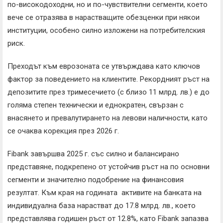
по-високодоходни, но и по-чувствителни сегменти, което
вече се отразява в нарастващите обезценки при някои
институции, особено силно изложени на потребителския
риск.
Преходът към еврозоната се утвърждава като ключов
фактор за поведението на клиентите. Рекордният ръст на
депозитите през тримесечието (с близо 11 млрд. лв.) е до
голяма степен технически и еднократен, свързан с
внасянето и превалутирането на левови наличности, като
се очаква корекция през 2026 г.
Fibank завършва 2025 г. със силно и балансирано
представяне, подкрепено от устойчив ръст на по основни
сегменти и значително подобрение на финансовия
резултат. Към края на годината активите на банката на
индивидуална база нарастват до 17.8 млрд. лв., което
представлява годишен ръст от 12.8%, като Fibank запазва