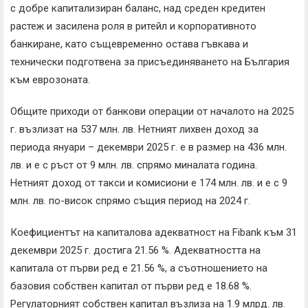
с добре капитализиран баланс, над среден кредитен
растеж и засилена роля в ритейл и корпоративното
банкиране, като същевременно остава гъвкава и
технически подготвена за присъединяването на България
към еврозоната.
Общите приходи от банкови операции от началото на 2025
г. възлизат на 537 млн. лв. Нетният лихвен доход за
периода януари – декември 2025 г. е в размер на 436 млн.
лв. и е с ръст от 9 млн. лв. спрямо миналата година.
Нетният доход от такси и комисиони е 174 млн. лв. и е с 9
млн. лв. по-висок спрямо същия период на 2024 г.
Коефициентът на капиталова адекватност на Fibank към 31
декември 2025 г. достига 21.56 %. Адекватността на
капитала от първи ред е 21.56 %, а съотношението на
базовия собствен капитал от първи ред е 18.68 %.
Регулаторният собствен капитал възлиза на 1.9 млрд. лв.