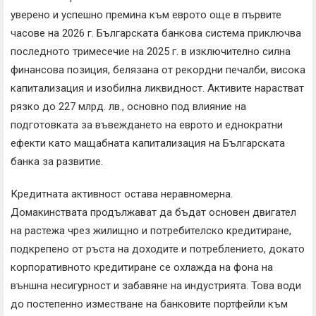
уверено и успешно премина към еврото още в първите
часове на 2026 г. Българската банкова система приключва
последното тримесечие на 2025 г. в изключително силна
финансова позиция, белязана от рекордни печалби, висока
капитализация и изобилна ликвидност. Активите нарастват
рязко до 227 млрд. лв., основно под влияние на
подготовката за въвеждането на еврото и еднократни
ефекти като мащабната капитализация на Българската
банка за развитие.
Кредитната активност остава неравномерна.
Домакинствата продължават да бъдат основен двигател
на растежа чрез жилищно и потребителско кредитиране,
подкрепено от ръста на доходите и потреблението, докато
корпоративното кредитиране се охлажда на фона на
външна несигурност и забавяне на индустрията. Това води
до постепенно изместване на банковите портфейли към