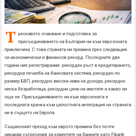
Т
рескавото очакване и подготовка за
присъединяването на България ни към еврозоната
приключиха. С това страната ни премина през следващия
си икономически и финансов рекорд. Последните две
години ние регистрирахме: рекорден ръст в кредитирането,
рекордна печалба на банковата система, рекорден по
размер БВП, рекордно високи нива на доходи, рекордно
ниска безработица, рекордни цени на имотите и какво ли
още не. Присъединяването ни към еврозоната е
последната крачка към цялостната интеграция на страната
ни в сърцето на Европа.
Същинският преход към еврото премина без почти
никакви сътресения за клиентите на банките като Fibank