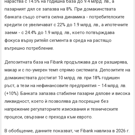
нараства с 14.5% на годишна база до 9.4 млрд. лв., а
пазарният дял се запазва на 8%. При домакинствата
банката също отчита силна динамика - потребителските
кредити се увеличават с 22% до 1.9 млрд. лв., а ипотечните
заеми - с 24.4% до 1.9 млрд. лв., което потвърждава
фокуса върху ритейл сегмента в среда на растящо
вътрешно потребление.
Депозитната база на Fibank продължава да се разширява,
макар и с по-умерен темп спрямо системата. Депозитите на
домакинствата достигат 10 млрд. лв. при 18% годишен
ръст, а тези на нефинансовите предприятия – 14 млрд. лв.
(+10%). Банката запазва стабилни пазарни дялове и висока
ликвидност, което ѝ позволява да посрещне без
напрежение регулаторните изисквания и техническите
процеси, свързани с прехода към еврото.
В обобщение, данните показват, че Fibank навлиза в 2026 г.