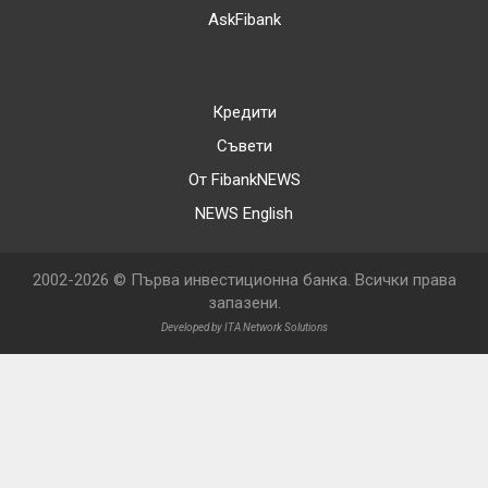
AskFibank
Кредити
Съвети
От FibankNEWS
NEWS English
2002-2026 © Първа инвестиционна банка. Всички права
запазени.
Developed by ITA Network Solutions