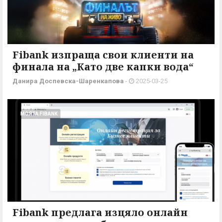
Fibank изпраща свои клиенти на
финала на „Като две капки вода“
Данира Доспевска-Шаренкапова
-
2025-03-25
МОЯТА FIBANK
Fibank предлага изцяло онлайн