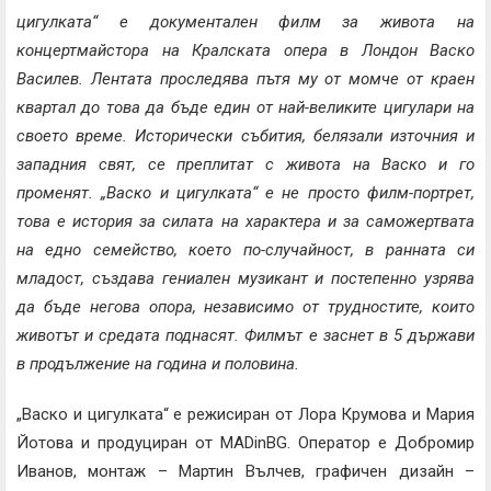
цигулката“ е документален филм за живота на
концертмайстора на Кралската опера в Лондон Васко
Василев. Лентата проследява пътя му от момче от краен
квартал до това да бъде един от най-великите цигулари на
своето време. Исторически събития, белязали източния и
западния свят, се преплитат с живота на Васко и го
променят. „Васко и цигулката“ е не просто филм-портрет,
това е история за силата на характера и за саможертвата
на едно семейство, което по-случайност, в ранната си
младост, създава гениален музикант и постепенно узрява
да бъде негова опора, независимо от трудностите, които
животът и средата поднасят. Филмът е заснет в 5 държави
в продължение на година и половина.
„Васко и цигулката“ е режисиран от Лора Крумова и Мария
Йотова и продуциран от MADinBG. Оператор е Добромир
Иванов, монтаж – Мартин Вълчев, графичен дизайн –