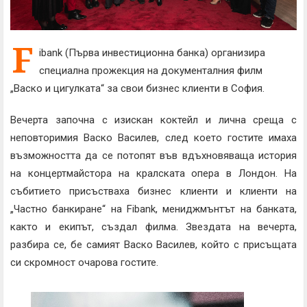
F
ibank (Първа инвестиционна банка) организира
специална прожекция на документалния филм
„Васко и цигулката“ за свои бизнес клиенти в София.
Вечерта започна с изискан коктейл и лична среща с
неповторимия Васко Василев, след което гостите имаха
възможността да се потопят във вдъхновяваща история
на концертмайстора на кралската опера в Лондон. На
събитието присъстваха бизнес клиенти и клиенти на
„Частно банкиране“ на Fibank, мениджмънтът на банката,
както и екипът, създал филма. Звездата на вечерта,
разбира се, бе самият Васко Василев, който с присъщата
си скромност очарова гостите.