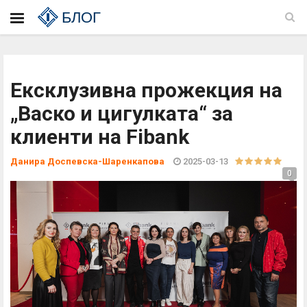
БЛОГ
Ексклузивна прожекция на
„Васко и цигулката“ за
клиенти на Fibank
Данира Доспевска-Шаренкапова
2025-03-13
0