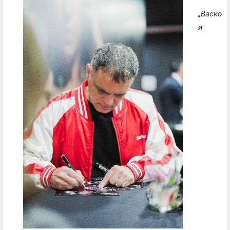
„Васко
и