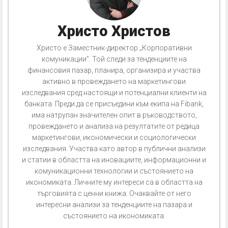
Христо Христов
Христо е Заместник-директор „Корпоративни
комуникации”. Той следи за тенденциите на
финансовия пазар, планира, организира и участва
активно в провеждането на маркетингови
изследвания сред настоящи и потенциални клиенти на
банката. Преди да се присъедини към екипа на Fibank,
има натрупан значителен опит в ръководството,
провеждането и анализа на резултатите от редица
маркетингови, икономически и социологически
изследвания. Участва като автор в публични анализи
и статии в областта на иновациите, информационни и
комуникационни технологии и състоянието на
икономиката. Личните му интереси са в областта на
търговията с ценни книжа. Очаквайте от него
интересни анализи за тенденциите на пазара и
състоянието на икономиката.