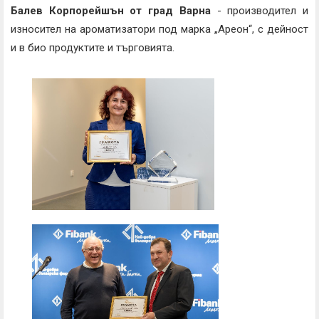
Балев Корпорейшън от град Варна
- производител и
износител на ароматизатори под марка „Ареон“, с дейност
и в био продуктите и търговията.