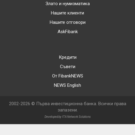
Злато и нумизматика
Нашите клиенти
Нашите отговори
AskFibank
Кредити
Съвети
От FibankNEWS
NEWS English
2002-2026 © Първа инвестиционна банка. Всички права
запазени.
Developed by ITA Network Solutions