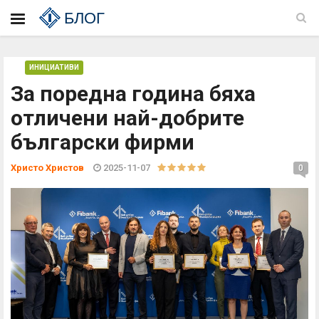
БЛОГ
ИНИЦИАТИВИ
За поредна година бяха
отличени най-добрите
български фирми
Христо Христов
2025-11-07
0