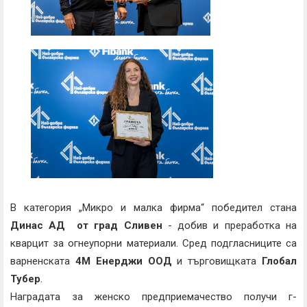
В категория „Микро и малка фирма“ победител стана
Динас АД от град Сливен
- добив и преработка на
кварцит за огнеупорни материали. Сред подгласниците са
варненската
4М Енерджи ООД
и търговищката
Глобал
Тубер
.
Наградата за женско предприемачество получи г-