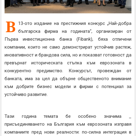
В
13‑ото издание на престижния конкурс „Най‑добра
българска фирма на годината“, организиран от
Първа инвестиционна банка (Fibank), бяха отличени
компании, които не само демонстрират устойчив растеж,
иновативност и брандова сила, но и показват готовност да
превърнат историческата стъпка към еврозоната в
конкурентно предимство. Конкурсът, провеждан от
банката, има за цел да обърне общественото внимание
към добрите бизнес модели и фирми с потенциал за
устойчиво развитие.
Тази година темата бе особено значима _
присъединяването на България към еврозоната изправя
компаниите пред нови реалности: по‑силна интеграция в