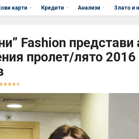
кови карти
Кредити
Анализи
Злато и 
и” Fashion представи
ия пролет/лято 2016 
в