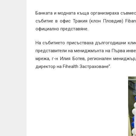
Банката и модната къща организираха съвмес
събитие в офис Тракия (клон Пловдив) Fiba
официално представяне.
На събитието присъстваха дългогодишни клиен
представители на мениджмънта на Първа инвес
мрежа, г-н Илия Ботев, регионален мениджър
директор на Fihealth Застраховане”.