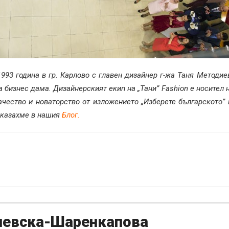
1993 година в гр. Карлово с главен дизайнер г-жа Таня Методи
бизнес дама. Дизайнерският екип на „Тани” Fashion е носител н
качество и новаторство от изложението „Изберете българското
азказахме в нашия
Блог
.
певска-Шаренкапова