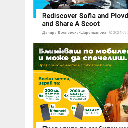
Rediscover Sofia and Plovd
and Share A Scoot
Данира Доспевска-Шаренкапова
-
2024-09-
МОЯТА FIBANK