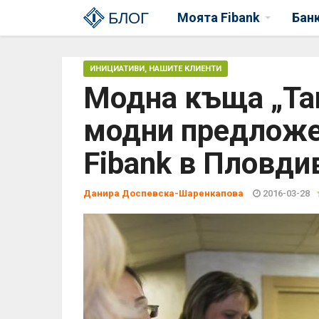
БЛОГ
Моята Fibank
Бан
ИНИЦИАТИВИ
,
НАШИТЕ КЛИЕНТИ
Модна къща „Тан
модни предложен
Fibank в Пловди
Данира Доспевска-Шаренкапова
2016-03-28