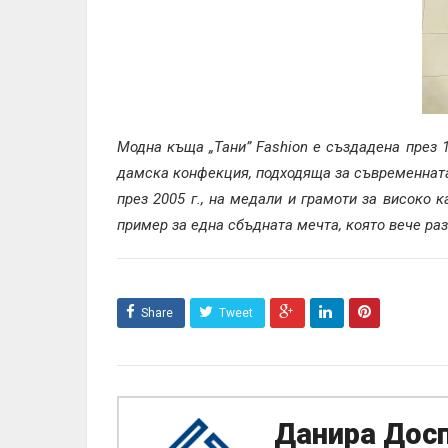
Модна къща „Тани” Fashion e създадена през 
дамска конфекция, подходяща за съвременната 
през 2005 г., на медали и грамоти за високо 
пример за една сбъдната мечта, която вече р
Share
Tweet
Данира Дос