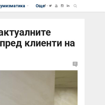
нумизматика
Още
 актуалните
пред клиенти на
0