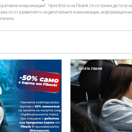
ративни комуникации”. Чрез блога на Fibank тя се грижи да получ
ува се от развитието на дигиталните комуникации, информационн
ителите.
МОЯТА FIBANK