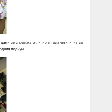
дами се справиха отлично в тази нетипична за
модния подиум.