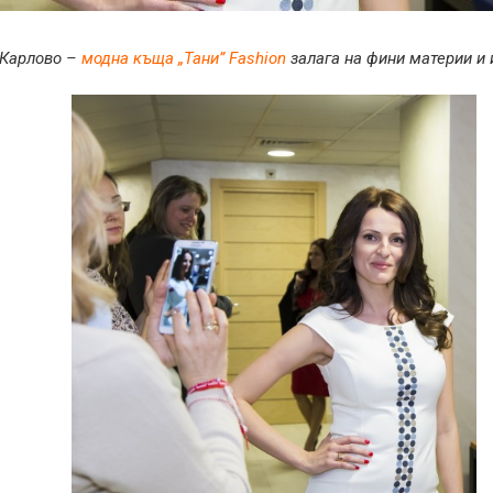
. Карлово –
модна къща „Тани”
Fashion
залага на фини материи и 