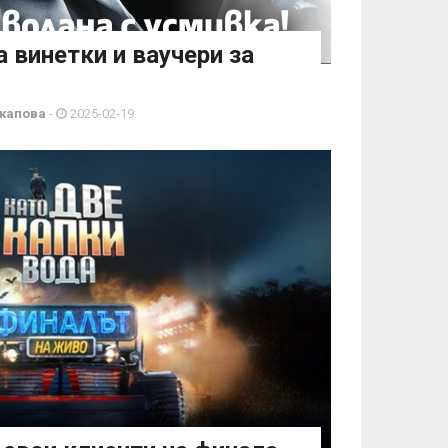
а винетки и ваучери за
капова
-
2025-02-19