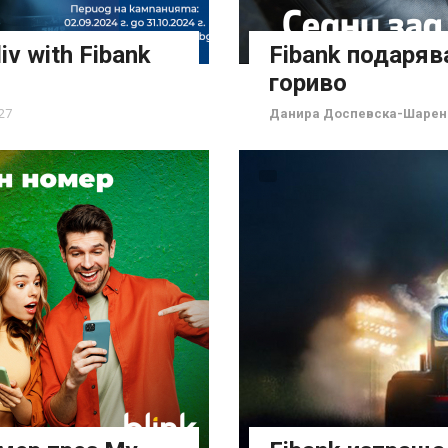
iv with Fibank
Fibank подаряв
гориво
27
Данира Доспевска-Шарен