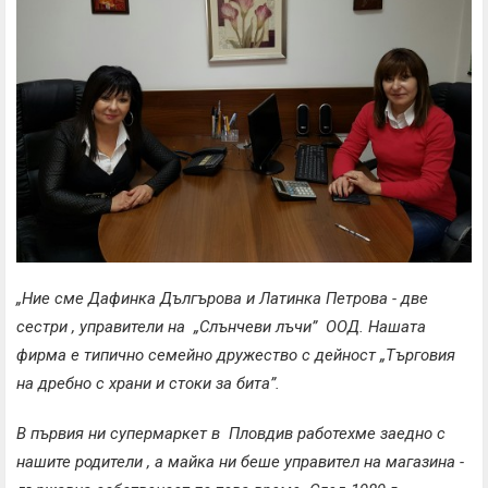
„Ние сме Дафинка Дългърова и Латинка Петрова - две
сестри , управители на „Слънчеви лъчи” ООД. Нашата
фирма е типично семейно дружество с дейност „Търговия
на дребно с храни и стоки за бита”.
В първия ни супермаркет в Пловдив работехме заедно с
нашите родители , а майка ни беше управител на магазина -