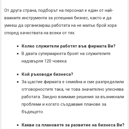
От друга страна, подборът на персонал е един от най-
важните инструменти за успешния бизнес, както и да
умееш да организираш работата на не малък брой хора
според качествата на всеки от тях.
Колко служители работят във фирмата Ви?
В двата супермаркета броят на служителите
надхвърля 120 човека.
Кой ръководи бизнеса?
За щастие фирмата е семейна и сме разпределили
отговорностите така, че това значително улеснява
работата. Заедно взимаме решения за възникнали
проблеми и когато създаваме планове за
бъдещето.
Какви са плановете за развитие на бизнеса Ви?