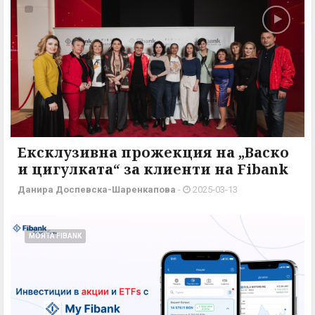
Ексклузивна прожекция на „Васко
и цигулката“ за клиенти на Fibank
Данира Доспевска-Шаренкапова
-
2025-03-13
МОЯТА FIBANK