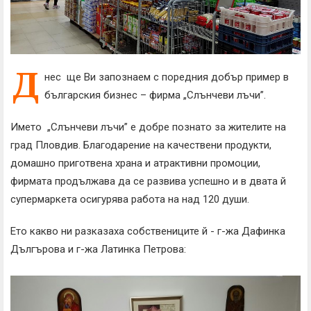
Д
нес ще Ви запознаем с поредния добър пример в
българския бизнес – фирма „Слънчеви лъчи”.
Името „Слънчеви лъчи” е добре познато за жителите на
град Пловдив. Благодарение на качествени продукти,
домашно приготвена храна и атрактивни промоции,
фирмата продължава да се развива успешно и в двата й
супермаркета осигурява работа на над 120 души.
Ето какво ни разказаха собствениците й - г-жа Дафинка
Дългърова и г-жа Латинка Петрова: