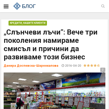
БЛОГ
КРЕДИТИ
,
НАШИТЕ КЛИЕНТИ
„Слънчеви лъчи”: Вече три
поколения намираме
смисъл и причини да
развиваме този бизнес
Данира Доспевска-Шаренкапова
2016-04-20
0