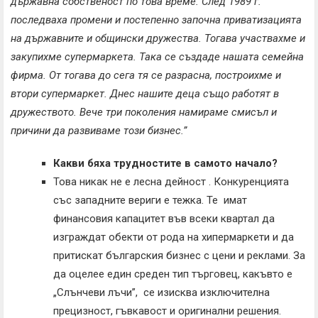
държавна собственост по това време. След 1989 г.
последваха промени и постепенно започна приватизацията
на държавните и общински дружества. Тогава участвахме и
закупихме супермаркета. Така се създаде нашата семейна
фирма. От тогава до сега тя се разрасна, построихме и
втори супермаркет. Днес нашите деца също работят в
дружеството. Вече три поколения намираме смисъл и
причини да развиваме този бизнес.”
Какви бяха трудностите в самото начало?
Това никак не е лесна дейност . Конкуренцията
със западните вериги е тежка. Те имат
финансовия капацитет във всеки квартал да
изграждат обекти от рода на хипермаркети и да
притискат българския бизнес с цени и реклами. За
да оцелее един среден тип търговец, какъвто е
„Слънчеви лъчи”, се изисква изключителна
прецизност, гъвкавост и оригинални решения.