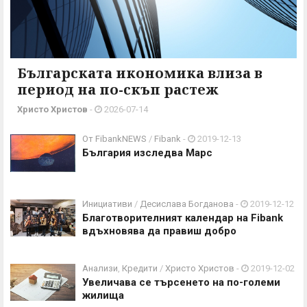
Българската икономика влиза в
период на по-скъп растеж
Христо Христов
-
2026-07-14
От FibankNEWS
/
Fibank
-
2019-12-13
България изследва Марс
Инициативи
/
Десислава Богданова
-
2019-12-12
Благотворителният календар на Fibank
вдъхновява да правиш добро
Анализи
,
Кредити
/
Христо Христов
-
2019-12-02
Увеличава се търсенето на по-големи
жилища