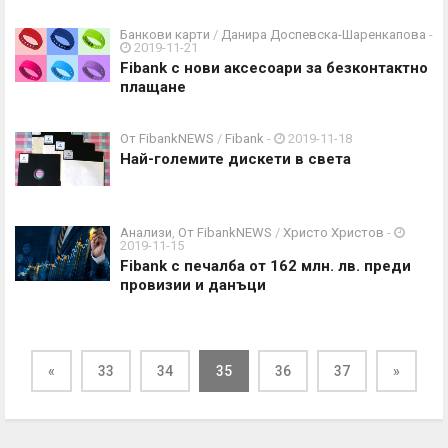
Банкови карти
/
Данира Доспевска-Шаренкапова
-
2019-11-21
Fibank с нови аксесоари за безконтактно
плащане
От FibankNEWS
/
Fibank
-
2019-11-18
Най-големите дискети в света
Анализи
,
От FibankNEWS
/
Христо Христов
-
2019-11-15
Fibank с печалба от 162 млн. лв. преди
провизии и данъци
«
33
34
35
36
37
»