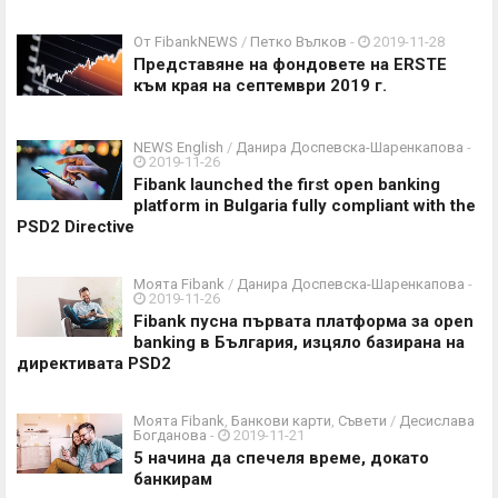
От FibankNEWS
/
Петко Вълков
-
2019-11-28
Представяне на фондовете на ERSTE
към края на септември 2019 г.
NEWS English
/
Данира Доспевска-Шаренкапова
-
2019-11-26
Fibank launched the first open banking
platform in Bulgaria fully compliant with the
PSD2 Directive
Моята Fibank
/
Данира Доспевска-Шаренкапова
-
2019-11-26
Fibank пусна първата платформа за open
banking в България, изцяло базирана на
директивата PSD2
Моята Fibank
,
Банкови карти
,
Съвети
/
Десислава
Богданова
-
2019-11-21
5 начина да спечеля време, докато
банкирам