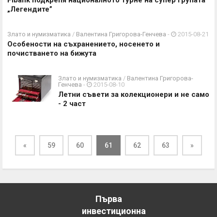
Fibank подкрепя националното турне на супер групата
„Легендите”
Злато и нумизматика
/
Валентина Григорова-Генчева
-
2015-08-21
Особености на съхранението, носенето и
почистването на бижута
Злато и нумизматика
/
Валентина Григорова-
Генчева
-
2015-08-10
Летни съвети за колекционери и не само
- 2 част
«
59
60
61
62
63
»
Първа
инвестиционна