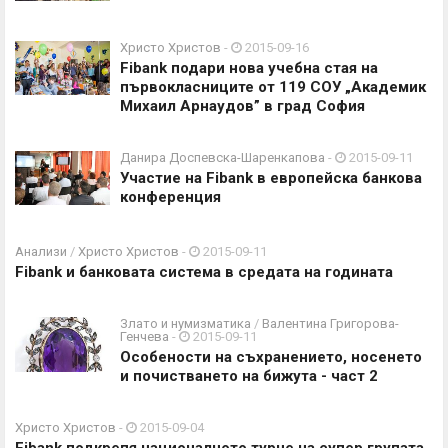
Христо Христов
-
2015-09-16
Fibank подари нова учебна стая на
първокласниците от 119 СОУ „Академик
Михаил Арнаудов” в град София
Данира Доспевска-Шаренкапова
-
2015-09-11
Участие на Fibank в европейска банкова
конференция
Анализи
/
Христо Христов
-
2015-09-11
Fibank и банковата система в средата на годината
Злато и нумизматика
/
Валентина Григорова-
Генчева
-
2015-09-11
Особености на съхранението, носенето
и почистването на бижута - част 2
Христо Христов
-
2015-09-04