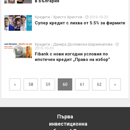
в България
Кредити
/
Христо Христов
-
2015-10-20
Супер кредит с лихва от 5.5% за фирмите
Кредити
/
Данира Доспевска-Шаренкапова
-
2015-10-20
Fibank с нови изгодни условия по
ипотечен кредит „Право на избор”
«
58
59
60
61
62
»
Първа
инвестиционна