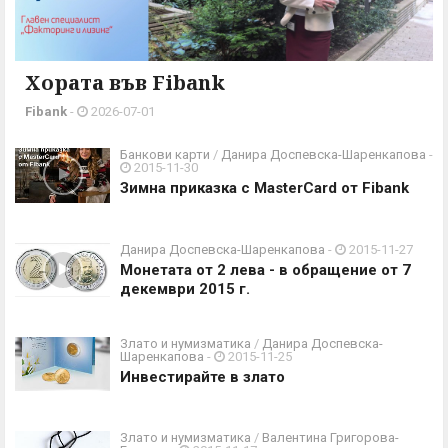
Хората във Fibank
Fibank
-
2026-07-01
Банкови карти
/
Данира Доспевска-Шаренкапова
-
2015-11-30
Зимна приказка с MasterCard от Fibank
Данира Доспевска-Шаренкапова
-
2015-11-27
Монетата от 2 лева - в обращение от 7
декември 2015 г.
Злато и нумизматика
/
Данира Доспевска-
Шаренкапова
-
2015-11-25
Инвестирайте в злато
Злато и нумизматика
/
Валентина Григорова-