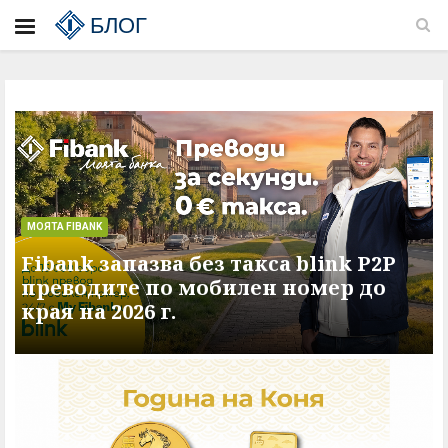
БЛОГ
МОЯТА FIBANK
Fibank запазва без такса blink P2P
преводите по мобилен номер до
края на 2026 г.