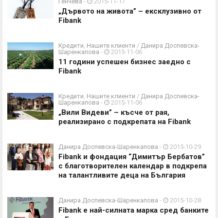
Генчева
-
2015-11-17
„Дървото на живота” – ексклузивно от
Fibank
Кредити
,
Нашите клиенти
/
Данира Доспевска-
Шаренкапова
-
2015-11-06
11 години успешен бизнес заедно с
Fibank
Кредити
,
Нашите клиенти
/
Данира Доспевска-
Шаренкапова
-
2015-11-06
„Вили Видеви” – късче от рая,
реализирано с подкрепата на Fibank
Данира Доспевска-Шаренкапова
-
2015-10-29
Fibank и фондация “Димитър Бербатов”
с благотворителен календар в подкрепа
на талантливите деца на България
Данира Доспевска-Шаренкапова
-
2015-10-28
Fibank е най-силната марка сред банките