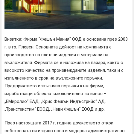
Визитка: Фирма "Фешън Мания" ООД е основана през 2003
г. в гр. Плевен. Основната дейност на компанията е
производство на плетени изделия с материали на
възложителя. Фирмата се е наложила на пазара, както с
високото качество на произвежданите изделия, така и с
изпълнението в срок на възложените поръчки.
Предприятието изпълнява поръчки към фирми,
изработващи облекла изключително за износ –
„ЕМиролио“ ЕАД, „Крис Фешън Индъстрийс“ АД,
„Транстекстим“ ЕООД, „Неви Фешън“ ЕООД и др.
През настоящата 2017 г. година дружеството откри
собствената си изцяло нова и модерна административно-