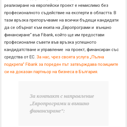
реализиране на европейски проект е немислимо без
професионалното съдействие на експерти в областта. В
тази връзка препоръчваме на всички бъдещи кандидати
да се обърнат към екипа на „Европрограми и външно
финансиране“ във Fibank, който ще им предостави
професионални съвети във връзка успешното
кандидатстване и управление на проект, финансиран със
средства от ЕС.
За нас, чрез своята услуга „Пълна
подкрепа” Fibank за пореден път затвърждава позициите
си на доказан партньор на бизнеса в България.
За контакт с направление
„Европрограми и външно
финансиране“: