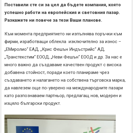
Поставили сте си за цел да бъдете компания, която
успешно работи на европейския и световния пазар.
Разкажете ни повече за тези Ваши планове.
Към момента предприятието ни изпълнява поръчки към
фирми, изработващи облекла изключително за износ –
„ЕМиролио“ ЕАД, „Крис Фешън Индъстрийс“ АД,
„Транстекстим“ ЕООД, „Неви Фешън“ ЕООД и др. За нас е
много важно да създаваме качествен продукт с висока
добавена стойност, поради което планираме чрез
създаването и налагането на собствена търговска марка,
да навлезем още по-уверено на международните пазари
като разпознаваем партньор, предлагащ нов, модерен и
изцяло български продукт.