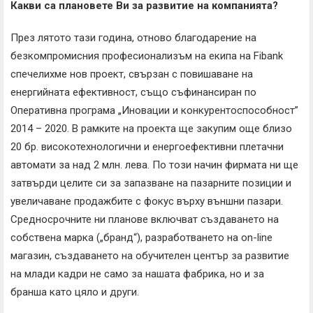
Какви са плановете Ви за развитие на компанията?
През лятото тази година, отново благодарение на
безкомпромисния професионализъм на екипа на Fibank
спечелихме нов проект, свързан с повишаване на
енергийната ефективност, също съфинансиран по
Оперативна програма „Иновации и конкурентоспособност”
2014 – 2020. В рамките на проекта ще закупим още близо
20 бр. високотехнологични и енергоефективни плетачни
автомати за над 2 млн. лева. По този начин фирмата ни ще
затвърди целите си за запазване на пазарните позиции и
увеличаване продажбите с фокус върху външни пазари.
Средносрочните ни планове включват създаването на
собствена марка („бранд“), разработването на on-line
магазин, създаването на обучителен център за развитие
на млади кадри не само за нашата фабрика, но и за
бранша като цяло и други.