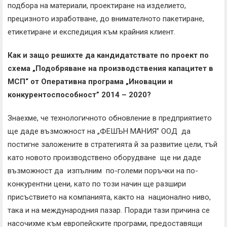
подбора на материали, проектиране на изделието,
прецизното изработване, до внимателното пакетиране,
етикетиране и експедиция към крайния клиент.
Как и защо решихте да кандидатствате по проект по
схема „Подобряване на производствения капацитет в
МСП“ от Оперативна програма „Иновации и
конкурентоспособност” 2014 – 2020?
Знаехме, че технологичното обновление в предприятието
ще даде възможност на „ФЕШЪН МАНИЯ” ООД да
постигне заложените в стратегията й за развитие цели, тъй
като новото производствено оборудване ще ни даде
възможност да изпълним по-големи поръчки на по-
конкурентни цени, като по този начин ще разшири
присъствието на компанията, както на национално ниво,
така и на международния пазар. Поради тази причина се
насочихме към европейските програми, предоставящи