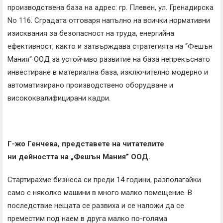
производствена база на адрес: гр. Плевен, ул. Гренадирска
No 116. Сградата отговаря напълно на всички нормативни
изисквания за безопасност на труда, енергийна
ефективност, както и затвърждава стратегията на “Фешън
Мания“ ООД за устойчиво развитие на база непрекъснато
инвестиране в материална база, изключително модерно и
автоматизирано производствено оборудване и
висококвалифицирани кадри.
Г-жо Генчева, представете на читателите
ни
дейността на „Фешън Мания” ООД.
Стартирахме бизнеса си преди 14 години, разполагайки
само с няколко машини в много малко помещение. В
последствие нещата се развиха и се наложи да се
преместим под наем в друга малко по-голяма