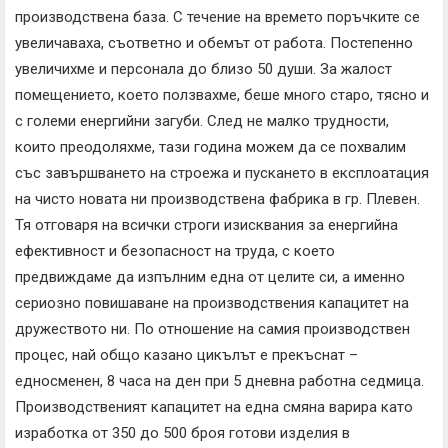
производствена база. С течение на времето поръчките се
увеличаваха, съответно и обемът от работа. Постепенно
увеличихме и персонала до близо 50 души. За жалост
помещението, което ползвахме, беше много старо, тясно и
с големи енергийни загуби. След не малко трудности,
които преодоляхме, тази година можем да се похвалим
със завършването на строежа и пускането в експлоатация
на чисто новата ни производствена фабрика в гр. Плевен.
Тя отговаря на всички строги изисквания за енергийна
ефективност и безопасност на труда, с което
предвиждаме да изпълним една от целите си, а именно
сериозно повишаване на производствения капацитет на
дружеството ни. По отношение на самия производствен
процес, най общо казано цикълът е прекъснат –
едносменен, 8 часа на ден при 5 дневна работна седмица.
Производственият капацитет на една смяна варира като
изработка от 350 до 500 броя готови изделия в