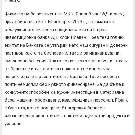
Fibank
.
Фирмата ни беше клиент на МКБ Юнионбанк ЕАД и след
придобиването й от Fibank през 2013 г., автоматично
обслужването ни поеха специалистите на Първа
инвестиционна банка АД, клон Плевен. През тези години
екипът на Банката се утвърди като наш сигурен и доверен
партньор както за бизнеса ни, така и за индивидуални
финансови решения. Както за нас, така и за всички колеги
от бранша е изключително важно да се инвестира
непрекъснато в развитието на бизнеса. Този прогрес е
почти немислим без нужното финансиране. За да бъдеш
конкурентоспособен, са нужни инвестиции в материална
база, машини, оборудване, квалифициран персонал. Fibank
e банката, която подкрепя българския бизнес с
изключително иновативни, гъвкави и адекватни продукти и
условия.