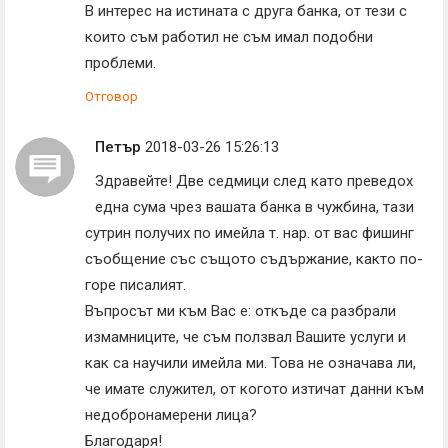
В интерес на истината с друга банка, от тези с
които съм работил не съм имал подобни
проблеми.
Отговор
Петър
2018-03-26 15:26:13
Здравейте! Две седмици след като преведох
една сума чрез вашата банка в чужбина, тази
сутрин получих по имейла т. нар. от вас фишинг
съобщение със същото съдържание, както по-
горе писалият.
Въпросът ми към Вас е: откъде са разбрали
измамниците, че съм ползвал Вашите услуги и
как са научили имейла ми. Това не означава ли,
че имате служител, от когото изтичат данни към
недобронамерени лица?
Благодаря!