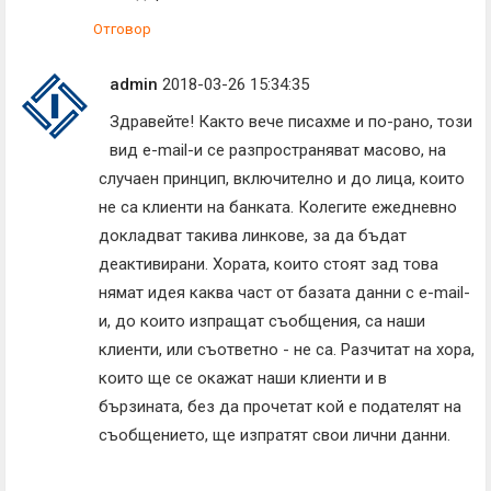
Отговор
admin
2018-03-26 15:34:35
Здравейте! Както вече писахме и по-рано, този
вид е-mail-и се разпространяват масово, на
случаен принцип, включително и до лица, които
не са клиенти на банката. Колегите ежедневно
докладват такива линкове, за да бъдат
деактивирани. Хората, които стоят зад това
нямат идея каква част от базата данни с е-mail-
и, до които изпращат съобщения, са наши
клиенти, или съответно - не са. Разчитат на хора,
които ще се окажат наши клиенти и в
бързината, без да прочетат кой е подателят на
съобщението, ще изпратят свои лични данни.