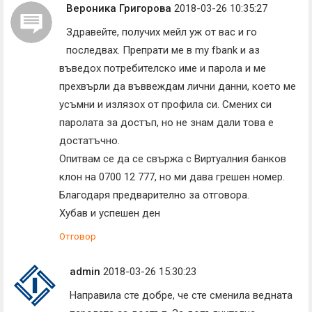
Вероника Григорова
2018-03-26 10:35:27
Здравейте, получих мейл уж от вас и го
последвах. Препрати ме в my fbank и аз
въведох потребителско име и парола и ме
прехвърли да въввеждам лични данни, което ме
усъмни и излязох от профила си. Смених си
паролата за достъп, но не знам дали това е
достатъчно.
Опитвам се да се свържа с Виртуалния банков
клон на 0700 12 777, но ми дава грешен номер.
Благодаря предварително за отговора.
Хубав и успешен ден
Отговор
admin
2018-03-26 15:30:23
Направила сте добре, че сте сменила ведната