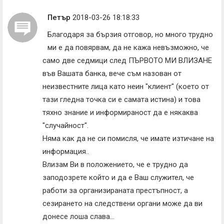
Петър
2018-03-26 18:18:33
Благодаря за бързия отговор, но много трудно
ми е да повярвам, да не кажа невъзможно, че
само две седмици след ПЪРВОТО МИ ВЛИЗАНЕ
във Вашата банка, вече съм назован от
неизвестните лица като неин "клиент" (което от
тази гледна точка си е самата истина) и това
тяхно знание и информираност да е някаква
"случайност".
Няма как да не си помисля, че имате изтичане на
информация..
Влизам Ви в положението, че е трудно да
заподозрете който и да е Ваш служител, че
работи за организираната престъпност, а
сезирането на следствени органи може да ви
донесе лоша слава...