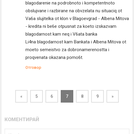
blagodarenie na podrobnoto i kompetentnoto
obslujvane i razbirane na obvzelata nu situaciq ot
Va6a slujitelka ot klon v Blagoevgrad - Albena Mitova
- kredita ni be6e otpusnat za koeto izskazvam
blagodarnost kam neq i V6ata banka
Li4na blagodarnost kam Bankata i Albena Mitova ot
moeto semeistvo za dobronamerenostta i
proqvenata okazana pomo6t.
Отговор
«
5
6
7
8
9
»
КОМЕНТИРАЙ