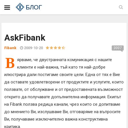
БЛОГ
AskFibank
Fibank
2009-10-20
3007
В
ярваме, че двустранната комуникация с нашите
клиенти е най-важна, тъй като тя най-добре
илюстрира дали постигаме своите цели. Една от тях е Вие
да оставате удовлетворени от продуктите и услугите, които
ползвате, от обслужване и от предоставената възможност
открито да получавате допълнителна информация. Екипът
на Fibank ползва редица канали, чрез които се допитваме
до мнението Ви, изслушваме Ви, отговаряме на въпросите
Ви, получаваме изключително важна конструктивна
критика.